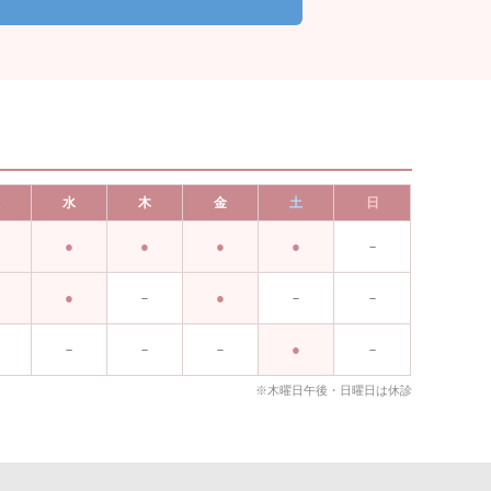
火
水
木
金
土
日
－
－
－
－
－
－
－
－
－
※木曜日午後・日曜日は休診