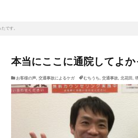
ったです。
本当にここに通院してよか
お客様の声
,
交通事故によるケガ
むちうち
,
交通事故
,
北花田
,