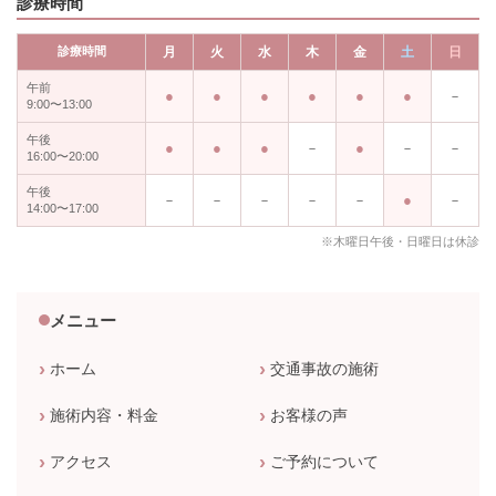
診療時間
診療時間
月
火
水
木
金
土
日
午前
－
9:00〜13:00
午後
－
－
－
16:00〜20:00
午後
－
－
－
－
－
－
14:00〜17:00
※木曜日午後・日曜日は休診
メニュー
ホーム
交通事故の施術
施術内容・料金
お客様の声
アクセス
ご予約について