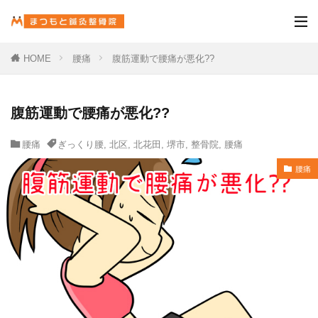
HOME
腰痛
腹筋運動で腰痛が悪化??
腹筋運動で腰痛が悪化??
腰痛
ぎっくり腰
,
北区
,
北花田
,
堺市
,
整骨院
,
腰痛
腰痛