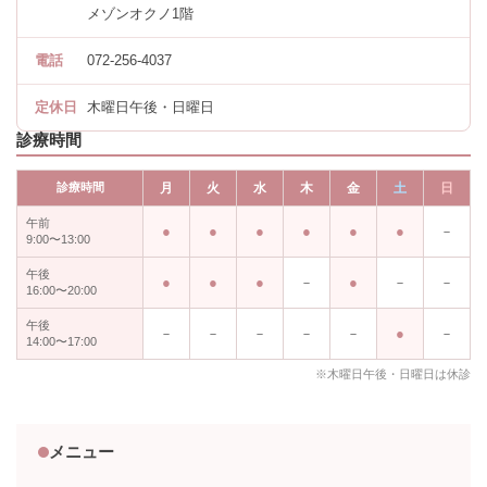
メゾンオクノ1階
電話
072-256-4037
定休日
木曜日午後・日曜日
診療時間
診療時間
月
火
水
木
金
土
日
午前
－
9:00〜13:00
午後
－
－
－
16:00〜20:00
午後
－
－
－
－
－
－
14:00〜17:00
※木曜日午後・日曜日は休診
メニュー