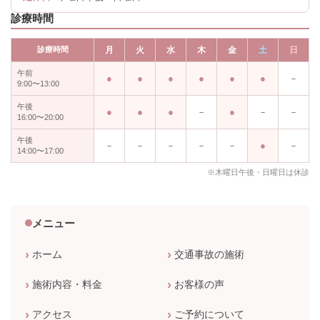
診療時間
診療時間
月
火
水
木
金
土
日
午前
－
9:00〜13:00
午後
－
－
－
16:00〜20:00
午後
－
－
－
－
－
－
14:00〜17:00
※木曜日午後・日曜日は休診
メニュー
ホーム
交通事故の施術
施術内容・料金
お客様の声
アクセス
ご予約について