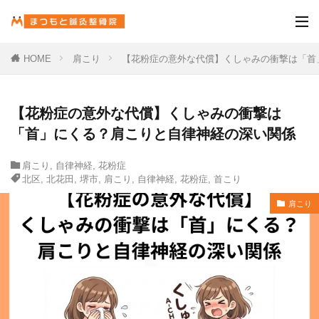
HOME
肩こり
【花粉症の意外な代償】くしゃみの衝撃は「首
【花粉症の意外な代償】くしゃみの衝撃は
「首」にくる？肩こりと自律神経の深い関係
肩こり
,
自律神経
,
花粉症
北区
,
北花田
,
堺市
,
肩こり
,
自律神経
,
花粉症
,
首こり
肩こり